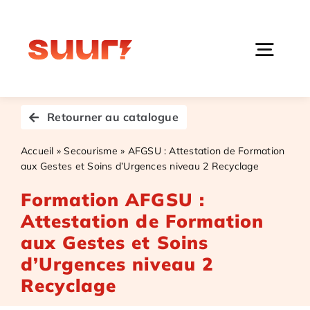
Passer
au
contenu
Togg
Navi
Ac
Retourner au catalogue
Accueil
»
Secourisme
»
AFGSU : Attestation de Formation
Catalogue 
aux Gestes et Soins d’Urgences niveau 2 Recyclage
Formation AFGSU :
Nos 
Attestation de Formation
aux Gestes et Soins
d’Urgences niveau 2
S
Recyclage