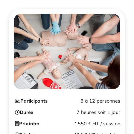
Obtenir
Participants
6 à 12 personnes
Durée
7 heures soit 1 jour
Prix intra
1550 € HT / session